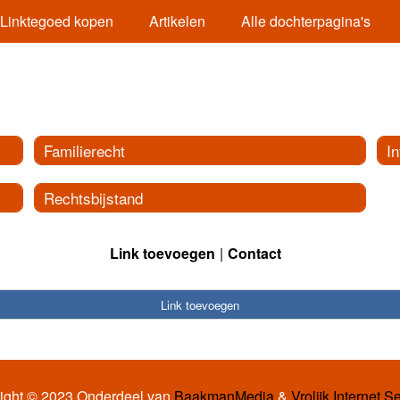
Linktegoed kopen
Artikelen
Alle dochterpagina's
Familierecht
In
Rechtsbijstand
Link toevoegen
Contact
Link toevoegen
ight © 2023 Onderdeel van
BaakmanMedia
&
Vrolijk Internet S